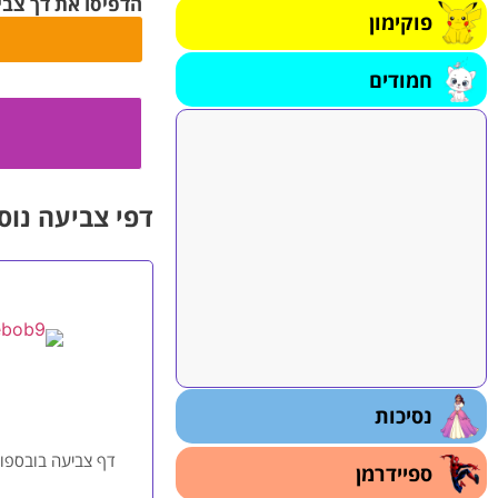
הדפיסו את דך צביע
פוקימון
חמודים
דפי צביעה נוס
נסיכות
דף צביעה בובספוג 
ספיידרמן