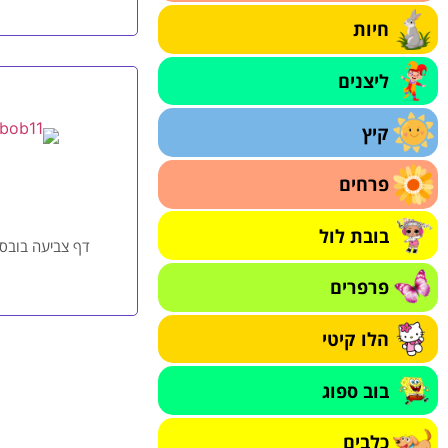
חיות
ליצנים
קיץ
פרחים
בובת לול
דף צביעה בובספ
פרפרים
הלו קיטי
בוב ספוג
כלבים