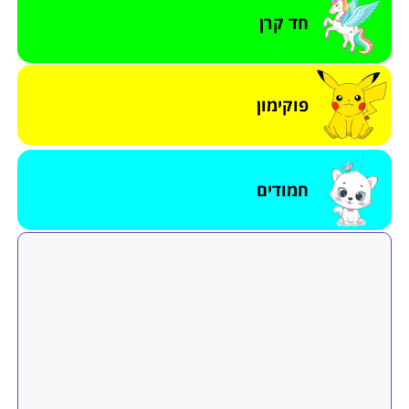
חד קרן
פוקימון
חמודים