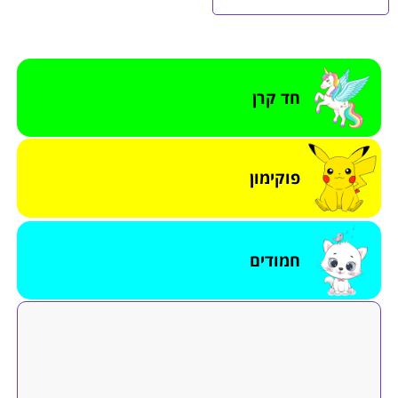
חד קרן
פוקימון
חמודים