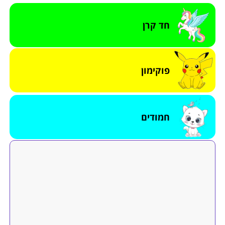
חד קרן
פוקימון
חמודים