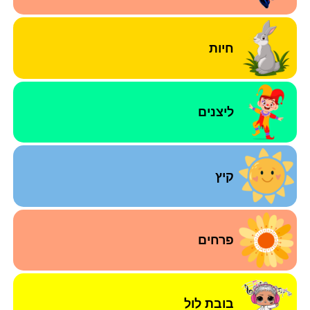
חיות
ליצנים
קיץ
פרחים
בובת לול