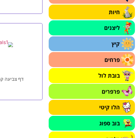
חיות
ליצנים
קיץ
פרחים
בובת לול
דף צביעה קר
פרפרים
הלו קיטי
בוב ספוג