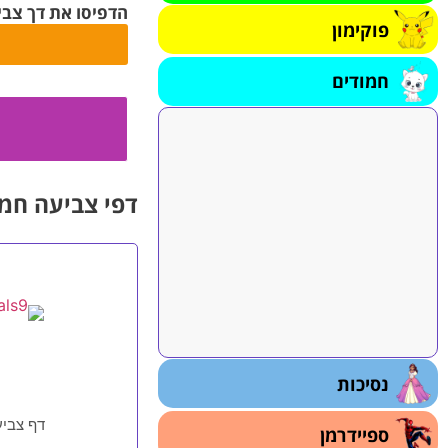
הדפיסו את דך צבי
פוקימון
חמודים
דפי צביעה חמו
נסיכות
דף צביע
ספיידרמן