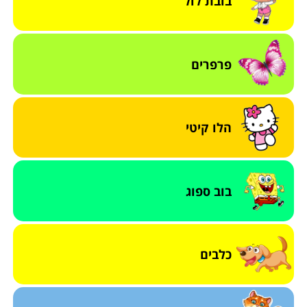
בובת לול
פרפרים
הלו קיטי
בוב ספוג
כלבים