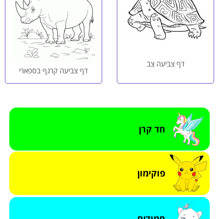
דף צביעה צב
דף צביעה קרנף בספארי
חד קרן
פוקימון
חמודים