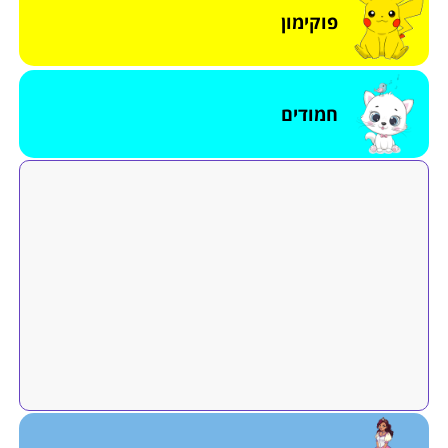
פוקימון
חמודים