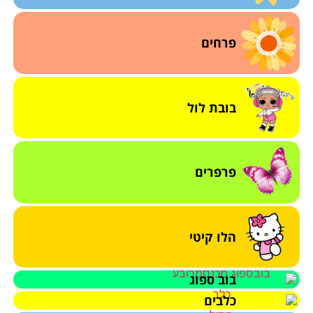
פרחים
בובת לול
פרפרים
הלו קיטי
בוב ספוג
כלבים