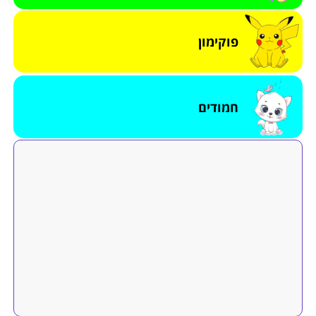
פוקימון
חמודים