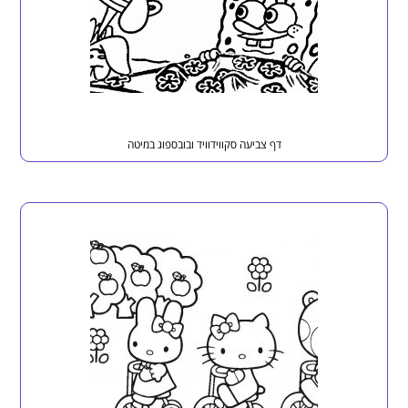
דף צביעה סקווידוויד ובובספוג במיטה