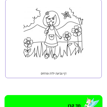
דף צביעה ילדה ופרחים
חד קרן