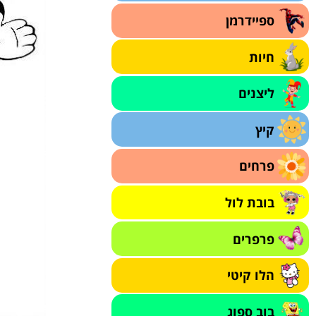
ספיידרמן
חיות
ליצנים
קיץ
פרחים
בובת לול
פרפרים
הלו קיטי
בוב ספוג