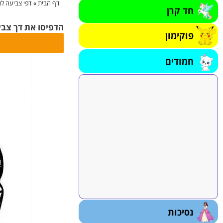
דף הבית
»
דפי צביעה לו
חד קרן
הדפיסו את דך צביעה
פוקימון
חמודים
נסיכות