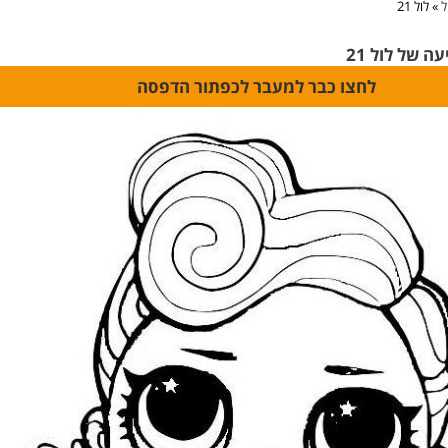
ל
»
לול 21
 של לול 21
לחצו כבר למעבר לכפתור הדפסה