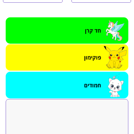
חד קרן
פוקימון
חמודים