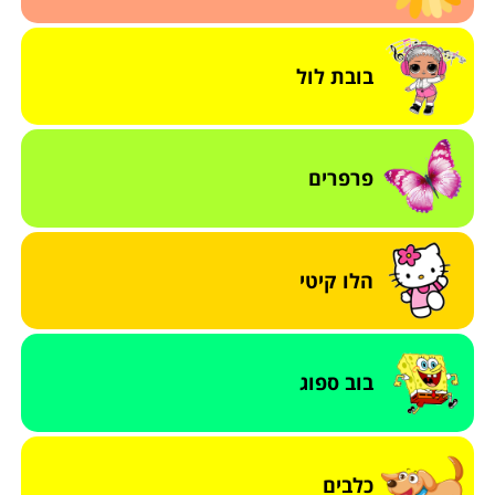
בובת לול
פרפרים
הלו קיטי
בוב ספוג
כלבים