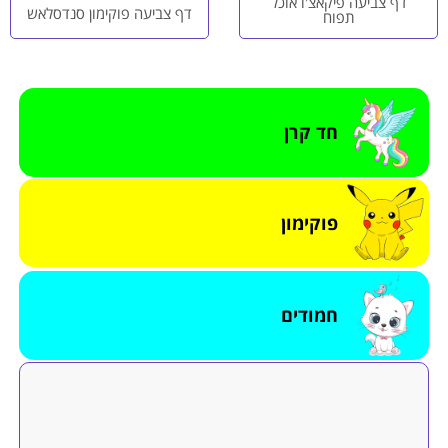
דף צביעה פיקאצ'ו אוכל
דף צביעה פוקימון סנדסלאש
תפוח
חד קרן
פוקימון
חמודים