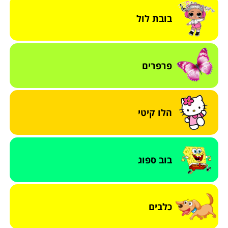
בובת לול
פרפרים
הלו קיטי
בוב ספוג
כלבים