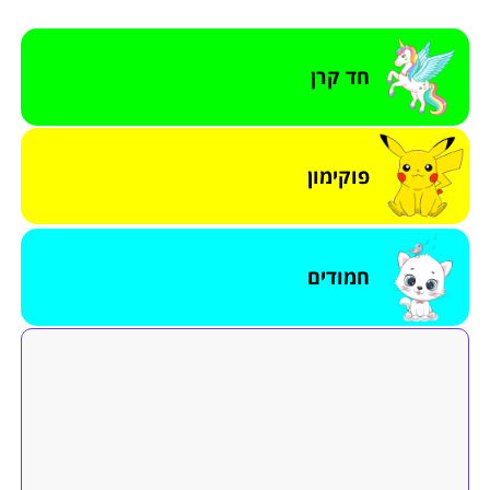
חד קרן
פוקימון
חמודים