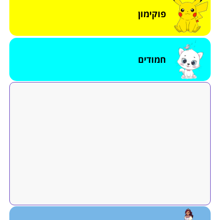
פוקימון
חמודים