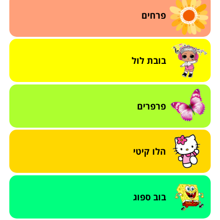
פרחים
בובת לול
פרפרים
הלו קיטי
בוב ספוג