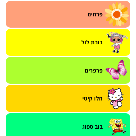
פרחים
בובת לול
פרפרים
הלו קיטי
בוב ספוג