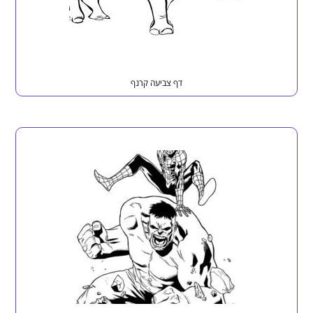
דף צביעה קרנף