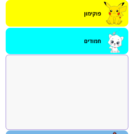
פוקימון
חמודים