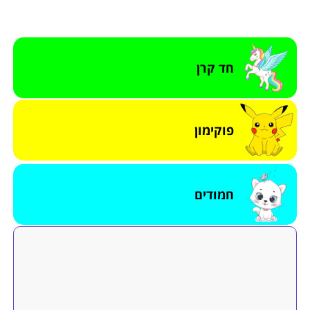
חד קרן
פוקימון
חמודים